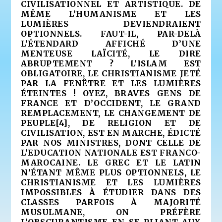
CIVILISATIONNEL ET ARTISTIQUE. DE
MÊME L’HUMANISME ET LES
LUMIÈRES DEVIENDRAIENT
OPTIONNELS. FAUT-IL, PAR-DELÀ
L’ÉTENDARD AFFICHÉ D’UNE
MENTEUSE LAÏCITÉ, LE DIRE
ABRUPTEMENT ? L’ISLAM EST
OBLIGATOIRE, LE CHRISTIANISME JETÉ
PAR LA FENÊTRE ET LES LUMIÈRES
ÉTEINTES ! OYEZ, BRAVES GENS DE
FRANCE ET D’OCCIDENT, LE GRAND
REMPLACEMENT, LE CHANGEMENT DE
PEUPLE
[4]
, DE RELIGION ET DE
CIVILISATION, EST EN MARCHE, ÉDICTÉ
PAR NOS MINISTRES, DONT CELLE DE
L’EDUCATION NATIONALE EST FRANCO-
MAROCAINE. LE GREC ET LE LATIN
N’ÉTANT MÊME PLUS OPTIONNELS, LE
CHRISTIANISME ET LES LUMIÈRES
IMPOSSIBLES À ÉTUDIER DANS DES
CLASSES PARFOIS À MAJORITÉ
MUSULMANE, ON PRÉFÈRE
L’OBSCURANTISME EN SE PLIANT AUX