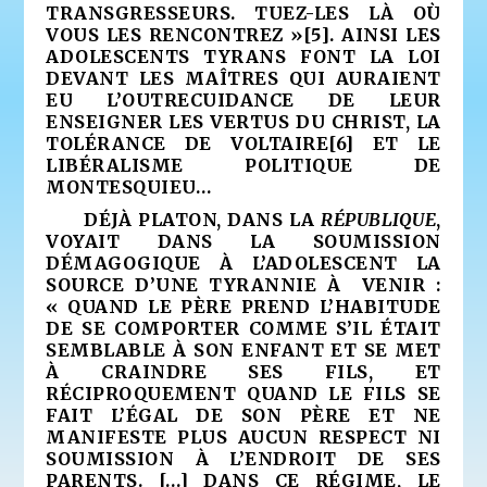
TRANSGRESSEURS. TUEZ-LES LÀ OÙ
VOUS LES RENCONTREZ »
[5]
. AINSI LES
ADOLESCENTS TYRANS FONT LA LOI
DEVANT LES MAÎTRES QUI AURAIENT
EU L’OUTRECUIDANCE DE LEUR
ENSEIGNER LES VERTUS DU CHRIST, LA
TOLÉRANCE DE VOLTAIRE
[6]
ET LE
LIBÉRALISME POLITIQUE DE
MONTESQUIEU…
DÉJÀ PLATON, DANS LA
RÉPUBLIQUE
,
VOYAIT DANS LA SOUMISSION
DÉMAGOGIQUE À L’ADOLESCENT LA
SOURCE D’UNE TYRANNIE À VENIR :
« QUAND LE PÈRE PREND L’HABITUDE
DE SE COMPORTER COMME S’IL ÉTAIT
SEMBLABLE À SON ENFANT ET SE MET
À CRAINDRE SES FILS, ET
RÉCIPROQUEMENT QUAND LE FILS SE
FAIT L’ÉGAL DE SON PÈRE ET NE
MANIFESTE PLUS AUCUN RESPECT NI
SOUMISSION À L’ENDROIT DE SES
PARENTS. […] DANS CE RÉGIME, LE