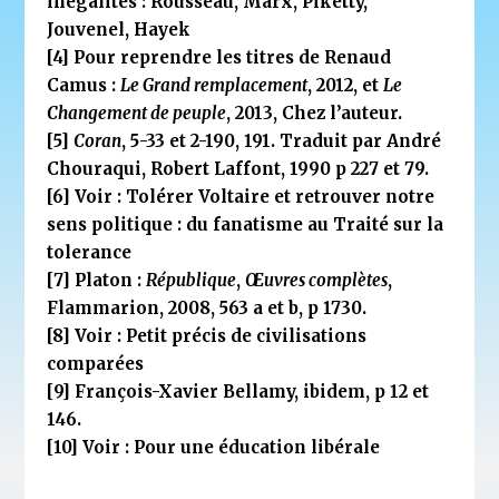
inégalités : Rousseau, Marx, Piketty,
Jouvenel, Hayek
[4]
Pour reprendre les titres de Renaud
Camus :
Le Grand remplacement
, 2012, et
Le
Changement de peuple
, 2013, Chez l’auteur.
[5]
Coran
, 5-33 et 2-190, 191. Traduit par André
Chouraqui, Robert Laffont, 1990 p 227 et 79.
[6]
Voir :
Tolérer Voltaire et retrouver notre
sens politique : du fanatisme au Traité sur la
tolerance
[7]
Platon :
République
,
Œuvres complètes
,
Flammarion, 2008, 563 a et b, p 1730.
[8]
Voir :
Petit précis de civilisations
comparées
[9]
François-Xavier Bellamy, ibidem, p 12 et
146.
[10]
Voir :
Pour une éducation libérale