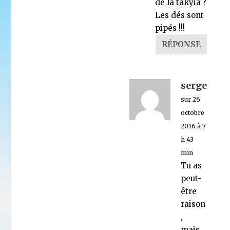
de la takyia ?
Les dés sont
pipés !!!
RÉPONSE
serge
sur 26
octobre
2016 à 7
h 43
min
Tu as
peut-
être
raison
,
mais