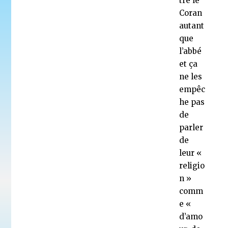
tre le
Coran
autant
que
l’abbé
et ça
ne les
empêc
he pas
de
parler
de
leur «
religio
n »
comm
e «
d’amo