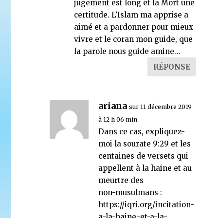
jugement est long et la Mort une
certitude. L’Islam ma apprise a
aimé et a pardonner pour mieux
vivre et le coran mon guide, que
la parole nous guide amine…
RÉPONSE
ariana
sur 11 décembre 2019
à 12 h 06 min
Dans ce cas, expliquez-
moi la sourate 9:29 et les
centaines de versets qui
appellent à la haine et au
meurtre des
non-musulmans :
https://iqri.org/incitation-
a-la-haine-et-a-la-