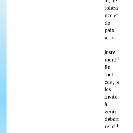
ur, de
toléra
nce et
de
paix
»… »
Juste
ment !
En
tout
cas , je
les
invite
à
venir
débatt
re ici !