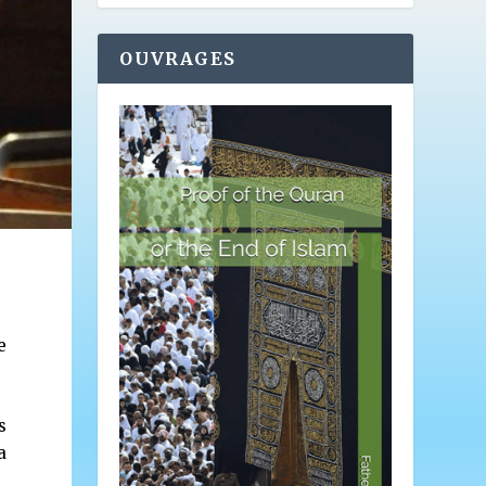
OUVRAGES
e
s
a