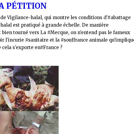
A PÉTITION
 de Vigilance-halal, qui montre les conditions d’
‪#‎
abattage‬
‎
halal‬
est pratiqué à grande échelle. De manière
t bien tourné vers La
‪#‎
Mecque‬
, on n’entend pas le fameux
oir l’incurie
‪#‎
sanitaire‬
et la
‪#‎
souffrance‬
animale qu’impliqu
 cela s’exporte en
‪#‎
France‬
?