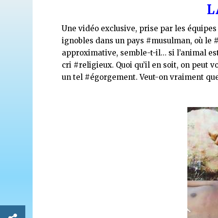
L
Une vidéo exclusive, prise par les équipes
ignobles dans un pays
‪#‎
musulman‬
, où le
‪#
approximative, semble-t-il… si l’animal es
cri
‪#‎
religieux‬
. Quoi qu’il en soit, on peut v
un tel
‪#‎
égorgement‬
. Veut-on vraiment que