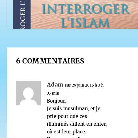
6 COMMENTAIRES
Merci à Minute… qui a de bonnes lectures !
26 mars 2016
Adam
sur 29 juin 2016 à 3 h
35 min
Bonjour,
Je suis musulman, et je
prie pour que ces
illuminés aillent en enfer,
où est leur place.