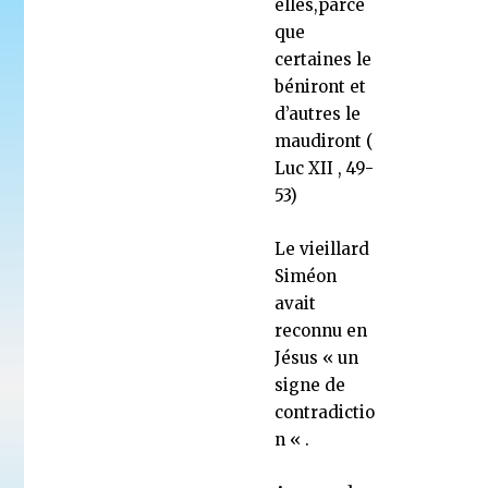
elles,parce
que
certaines le
béniront et
d’autres le
maudiront (
Luc XII , 49-
53)
Le vieillard
Siméon
avait
reconnu en
Jésus « un
signe de
contradictio
n « .