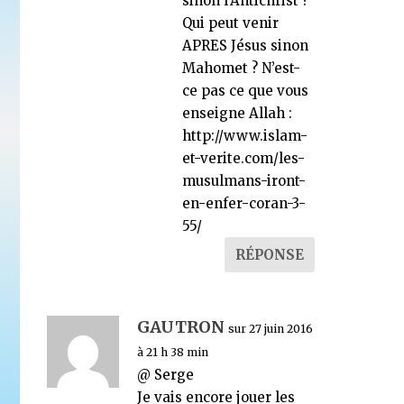
sinon l’Antichrist ?
Qui peut venir
APRES Jésus sinon
Mahomet ? N’est-
ce pas ce que vous
enseigne Allah :
http://www.islam-
et-verite.com/les-
musulmans-iront-
en-enfer-coran-3-
55/
RÉPONSE
GAUTRON
sur 27 juin 2016
à 21 h 38 min
@ Serge
Je vais encore jouer les