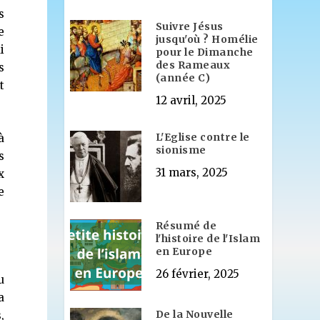
s
Suivre Jésus
e
jusqu'où ? Homélie
i
pour le Dimanche
des Rameaux
s
(année C)
t
12 avril, 2025
L'Eglise contre le
à
sionisme
s
31 mars, 2025
x
e
Résumé de
l'histoire de l'Islam
en Europe
26 février, 2025
u
a
De la Nouvelle
,