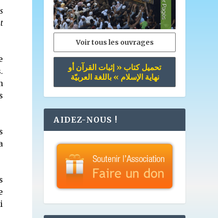
s
t
Voir tous les ouvrages
e
تحميل كتاب « إثبات القرآن أو
.
نهاية الإسلام » باللغة العربيّة
n
s
AIDEZ-NOUS !
s
a
s
e
i