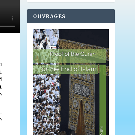
OUVRAGES
u
i
d
t
e
e