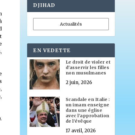
DJIHAD
n
à
Actualités
d
t
e
EN VEDETTE
,
Le droit de violer et
d'asservir les filles
non musulmanes
e
s
2 juin, 2026
,
,
Scandale en Italie :
un imam enseigne
dans une église
avec l’approbation
.
de l’évêque
17 avril, 2026