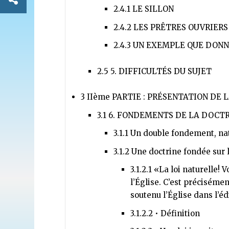
2.4.1
LE SILLON
2.4.2
LES PRÊTRES OUVRIERS
2.4.3
UN EXEMPLE QUE DONN
2.5
5. DIFFICULTÉS DU SUJET
3
IIème PARTIE : PRÉSENTATION DE 
3.1
6. FONDEMENTS DE LA DOCTR
3.1.1
Un double fondement, nat
3.1.2
Une doctrine fondée sur l
3.1.2.1
«La loi naturelle! 
l’Église. C’est préciséme
soutenu l’Église dans l’é
3.1.2.2
• Définition