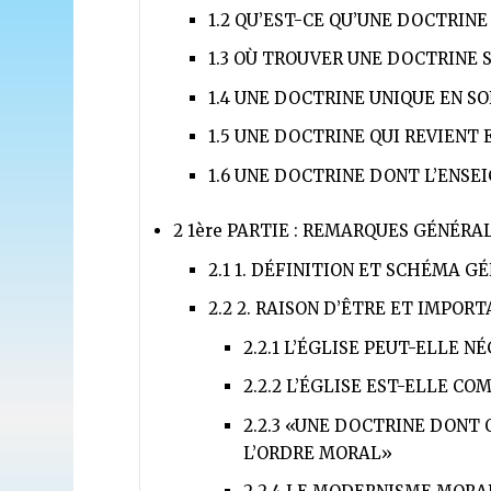
1.2
QU’EST-CE QU’UNE DOCTRINE
1.3
OÙ TROUVER UNE DOCTRINE S
1.4
UNE DOCTRINE UNIQUE EN S
1.5
UNE DOCTRINE QUI REVIENT 
1.6
UNE DOCTRINE DONT L’ENSE
2
1ère PARTIE : REMARQUES GÉNÉRAL
2.1
1. DÉFINITION ET SCHÉMA G
2.2
2. RAISON D’ÊTRE ET IMPORT
2.2.1
L’ÉGLISE PEUT-ELLE N
2.2.2
L’ÉGLISE EST-ELLE CO
2.2.3
«UNE DOCTRINE DONT O
L’ORDRE MORAL»