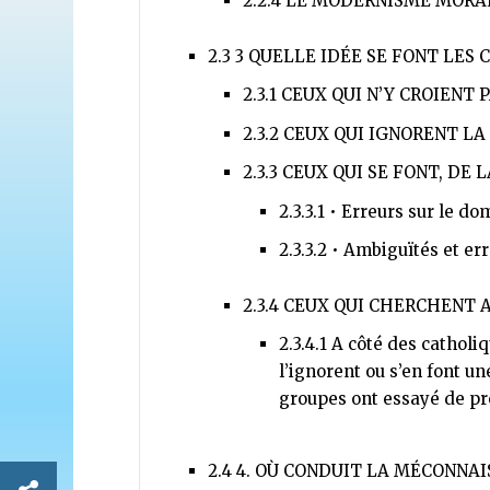
2.2.4
LE MODERNISME MORAL,
2.3
3 QUELLE IDÉE SE FONT LES
2.3.1
CEUX QUI N’Y CROIENT 
2.3.2
CEUX QUI IGNORENT LA
2.3.3
CEUX QUI SE FONT, DE 
2.3.3.1
• Erreurs sur le do
2.3.3.2
• Ambiguïtés et err
2.3.4
CEUX QUI CHERCHENT A
2.3.4.1
A côté des catholiq
l’ignorent ou s’en font u
groupes ont essayé de pré
2.4
4. OÙ CONDUIT LA MÉCONNAI