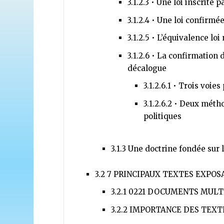
3.1.2.3
• Une loi inscrite 
3.1.2.4
• Une loi confirmée
3.1.2.5
• L’équivalence lo
3.1.2.6
• La confirmation d
décalogue
3.1.2.6.1
• Trois voies 
3.1.2.6.2
• Deux métho
politiques
3.1.3
Une doctrine fondée sur l
3.2
7 PRINCIPAUX TEXTES EXPOS
3.2.1
0221 DOCUMENTS MULTI
3.2.2
IMPORTANCE DES TEXTE