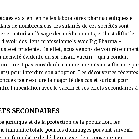
piques existent entre les laboratoires pharmaceutiques et
dans de nombreux cas, les salariés de ces sociétés sont
r et autoriser l’usage des médicaments, et il est difficile
t d’avoir des liens professionnels avec Big Pharma –
n juste et prudente. En effet, nous venons de voir récemmen
 nocivité évidente du soi-disant vaccin – qui a conduit
tion – n’est pas considérée comme une raison suffisante pa
s) pour interdire son adoption. Les découvertes récentes
conçues pour exclure la majorité des cas et surtout pour
tre l’inoculation avec le vaccin et ses effets secondaires à
ETS SECONDAIRES
 juridique et de la protection de la population, les
une immunité totale pour les dommages pouvant survenir
ner un formulaire de décharge avec leur consentement