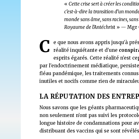
«
Cette crise sert à créer les condit
c’est-à-dire la transition d’un mond
monde sans âme, sans racines, sans 
Royaume de l’Antéchris
t » — Mgr 
C
e que nous avons appris jusqu’à pr
réalité inquiétante et d’une
conspir
esprits égarés. Cette réalité n’est 
par l’endoctrinement médiatique, persist
fléau pandémique, les traitements connus 
inutiles et nocifs comme rien de miracule
LA RÉPUTATION DES ENTRE
Nous savons que les géants pharmaceutiq
non seulement n’ont pas suivi les protocol
longue histoire de condamnations pour av
distribuant des vaccins qui se sont révélés