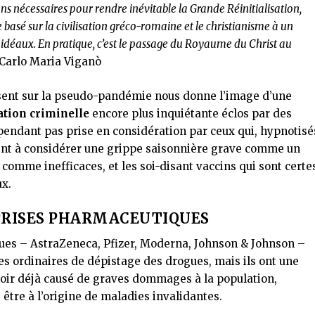
ions nécessaires pour rendre inévitable la Grande Réinitialisation,
e basé sur la civilisation gréco-romaine et le christianisme à un
idéaux. En pratique, c’est le passage du Royaume du Christ au
Carlo Maria Viganò
ésent sur la pseudo-pandémie nous donne l’image d’une
ation criminelle
encore plus inquiétante éclos par des
cependant pas prise en considération par ceux qui, hypnotisé
ent à considérer une grippe saisonnière grave comme un
comme inefficaces, et les soi-disant vaccins qui sont certe
ux.
PRISES PHARMACEUTIQUES
ues – AstraZeneca, Pfizer, Moderna, Johnson & Johnson –
es ordinaires de dépistage des drogues, mais ils ont une
oir déjà causé de graves dommages à la population,
 être à l’origine de maladies invalidantes.