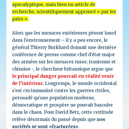
apocalyptique, mais bien un article de
recherche, scientifiquement approuvé « par les
pairs ».
Alors que les menaces extérieures pèsent lourd
dans l’environnement – il y a peu encore, le
général Thierry Burkhard donnait une dernière
conférence de presse comme chef d’état-major
des armées sur les menaces russe, iranienne et
chinoise -, le chercheur britannique argue que
le principal danger pourrait en réalité venir
de l’intérieur
.
Longtemps, le monde occidental
s’est cru immunisé contre les guerres civiles,
persuadé qu’une population moderne,
démocratique et prospère ne pouvait basculer
dans le chaos. Pour David Betz, cette certitude
relève désormais du passé depuis que
nos
sociétés se sont «fracturées»
.