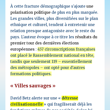
À cette fracture démographique s’ajoute
une
polarisation politique
de plus en plus marquée.
Les grandes villes, plus diversifiées sur le plan
ethnique et culturel, tendent à entretenir une
relation presque antagoniste avec le reste du
pays. L’auteur évoque à ce titre les
résultats du
premier tour des dernières élections
européennes
:
457 circonscriptions françaises
ont placé le Rassemblement national en tête,
tandis que seulement 119 – essentiellement
des métropoles – ont opté pour d’autres
formations politiques.
« Villes sauvages »
David Betz alerte sur une «
détresse
civilisationnelle
» qui fragiliserait déjà les