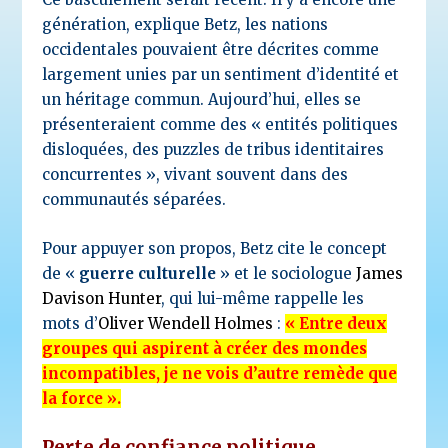
génération, explique Betz, les nations
occidentales pouvaient être décrites comme
largement unies par un sentiment d’identité et
un héritage commun. Aujourd’hui, elles se
présenteraient comme des « entités politiques
disloquées, des puzzles de tribus identitaires
concurrentes », vivant souvent dans des
communautés séparées.
Pour appuyer son propos, Betz cite le concept
de «
guerre culturelle
» et le sociologue
James
Davison Hunter
, qui lui-même rappelle les
mots d’
Oliver Wendell Holmes
:
« Entre deux
groupes qui aspirent à créer des mondes
incompatibles, je ne vois d’autre remède que
la force ».
Perte de confiance politique