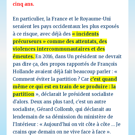
cinq ans.
En particulier, la France et le Royaume-Uni
seraient les pays occidentaux les plus exposés
à ce risque, avec déjà des
« incidents
précurseurs » comme des attentats, des
violences intercommunautaires et des
émeutes.
En 2016, dans Un président ne devrait
pas dire ça, des propos rapportés de François
Hollande avaient déjà fait beaucoup parler : «
Comment éviter la partition ? Car
c’est quand
même ce qui est en train de se produire : la
partition
», déclarait le président socialiste
d’alors. Deux ans plus tard, c’est un autre
socialiste, Gérard Collomb, qui déclarait au
lendemain de sa démission du ministère de
l’Intérieur : « Aujourd’hui on vit côte à côte … Je
crains que demain on ne vive face à face ».