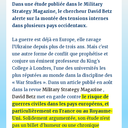
Dans une étude publiée dans le Military
Strategy Magazine, le chercheur David Betz
alerte sur la montée des tensions internes
dans plusieurs pays occidentaux.
La guerre est déjà en Europe, elle ravage
l’Ukraine depuis plus de trois ans. Mais c’est
une autre forme de conflit que prophétise et
conjure un éminent professeur du King’s
College à Londres, l’une des universités les
plus réputées au monde dans la discipline des
« War Studies ». Dans un article publié en août
dans la revue
Military Strategy Magazine
,
David Betz
met en garde contre
le risque de
guerres civiles dans les pays européens, et
particulièrement en France ou au Royaume-
Uni.
Solidement argumentée, son étude n’est
pas un billet d’humeur ou une chronique