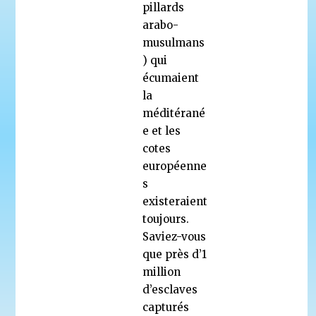
pillards
arabo-
musulmans
) qui
écumaient
la
méditérané
e et les
cotes
européenne
s
existeraient
toujours.
Saviez-vous
que près d’1
million
d’esclaves
capturés