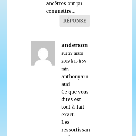
ancêtres ont pu
commettre…
RÉPONSE
anderson
sur 27 mars
2019 à 15 h 59
min
anthonyarn
aud
Ce que vous
dites est
tout-à-fait
exact.
Les
ressortissan