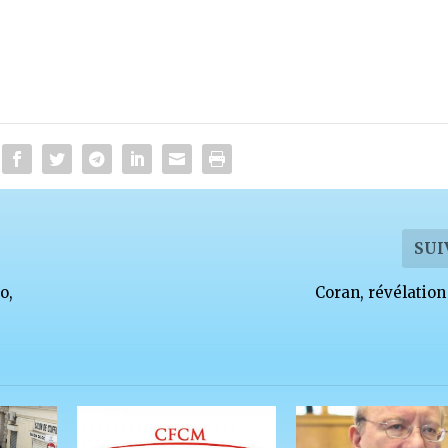
SUI
o,
Coran, révélation