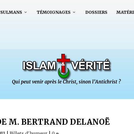
USULMANS
TÉMOIGNAGES
DOSSIERS
MATÉRI
DE M. BERTRAND DELANOË
011
|
Billets d'humeur
|
0