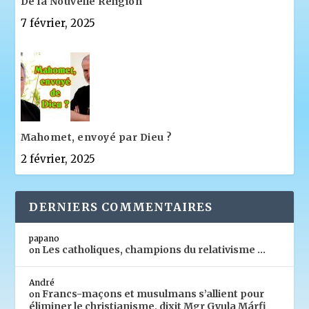
De la Nouvelle Religion
7 février, 2025
Mahomet, envoyé par Dieu ?
2 février, 2025
DERNIERS COMMENTAIRES
papano
Les catholiques, champions du relativisme …
on
André
Francs-maçons et musulmans s’allient pour
on
éliminer le christianisme, dixit Mgr Gyula Márfi