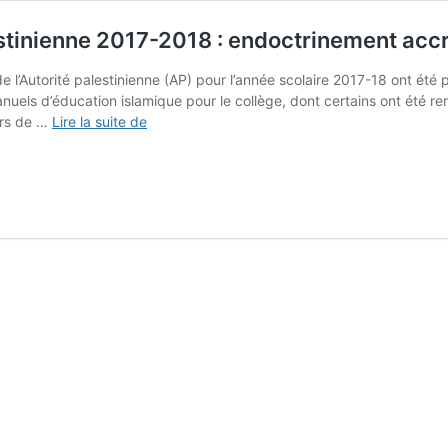
estinienne 2017-2018 : endoctrinement accr
s de l’Autorité palestinienne (AP) pour l’année scolaire 2017-18 ont ét
els d’éducation islamique pour le collège, dont certains ont été rem
Les
urs de …
Lire la suite de
manuels
scolaires
de
l’Autorité
palestinienne
2017-
2018
:
endoctrinement
accru
au
djihad
et
au
martyre